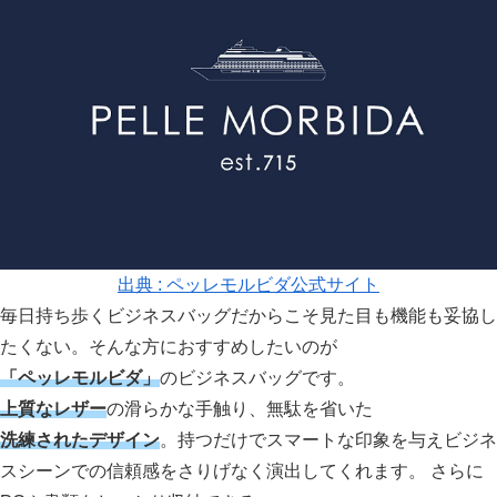
出典 : ペッレモルビダ公式サイト
毎日持ち歩くビジネスバッグだからこそ見た目も機能も妥協し
たくない。そんな方におすすめしたいのが
「ペッレモルビダ」
のビジネスバッグです。
上質なレザー
の滑らかな手触り、無駄を省いた
洗練されたデザイン
。持つだけでスマートな印象を与えビジネ
スシーンでの信頼感をさりげなく演出してくれます。 さらに